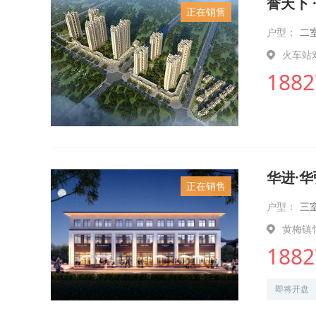
誉天下 
正在销售
户型：
二
火车站
1882
华进·
正在销售
户型：
三
黄梅镇
1882
即将开盘