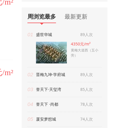
元/m²
周浏览最多
最新更新
01
盛世华城
89人次
4350元/m²
黄梅大道西（五小
旁）
元/m²
02
晋梅九坤·学府城
89人次
03
誉天下·天玺湾
85人次
04
誉天下 ·尚都
78人次
05
厦安梦想城
74人次