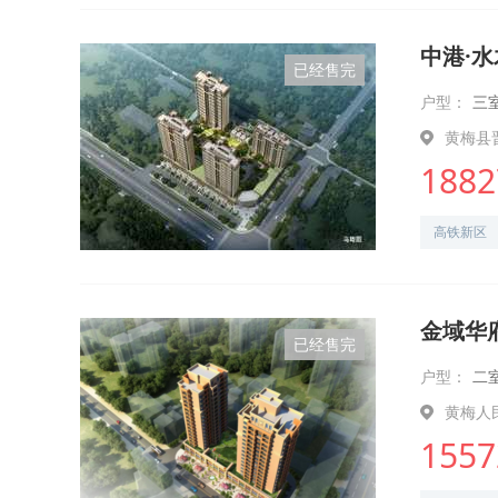
中港·
已经售完
户型：
三
黄梅县
1882
高铁新区
金域华
已经售完
户型：
二
黄梅人
1557