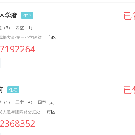
水木学府
已
住宅
室（5）
四室（1）
晋梅大道·第三小学隔壁
市区
7192264
府
已
住宅
室（1）
三室（4）
四室（2）
民大道与建陶路交汇处
市区
2368352