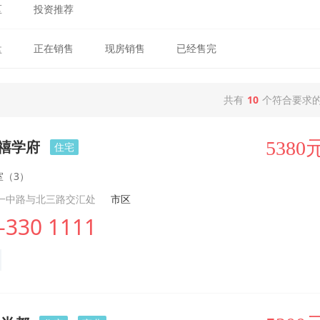
区
投资推荐
盘
正在销售
现房销售
已经售完
共有
10
个符合要求
中禧学府
5380
住宅
室（3）
一中路与北三路交汇处
市区
-330 1111