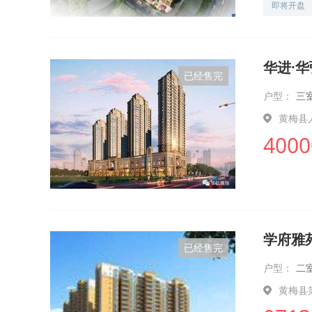
即将开盘
华进·
已经售完
户型：
三
黄梅县
4000
学府雅
已经售完
户型：
二
黄梅县