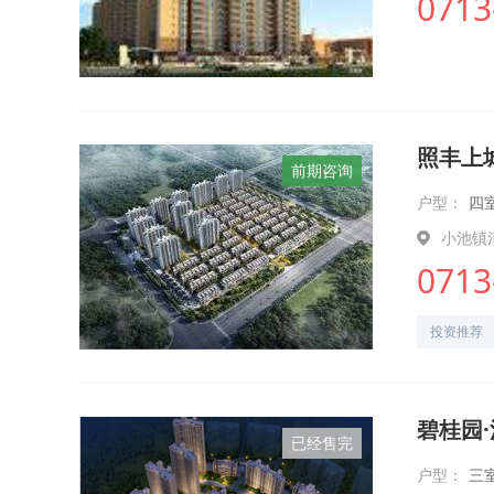
0713
照丰上
前期咨询
户型：
四
小池镇清
0713
投资推荐
碧桂园
已经售完
户型：
三