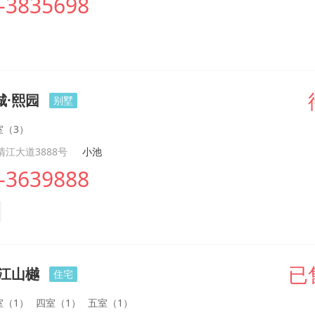
-3835698
城·熙园
别墅
室（3）
江大道3888号
小池
-3639888
·江山樾
已
住宅
室（1）
四室（1）
五室（1）