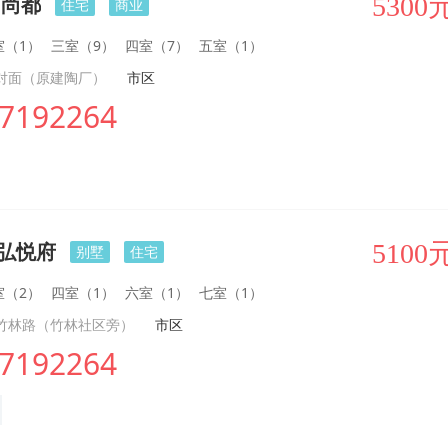
·尚都
5300
住宅
商业
室（1）
三室（9）
四室（7）
五室（1）
对面（原建陶厂）
市区
7192264
华弘悦府
5100
别墅
住宅
室（2）
四室（1）
六室（1）
七室（1）
竹林路（竹林社区旁）
市区
7192264