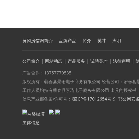
黄冈房信网简介
品牌产品
简介
英才
声明
公司简介
|
网站动态
|
产品服务
|
诚聘英才
|
法律声明
|
广告合作：13757770535
版权所有：蕲春县景珩电子商务有限公司 经营公司：蕲春县
工作人员均持有蕲春县景珩电子商务有限公司 出具的授权书
信息产业部备案/许可号：
鄂ICP备17012654号-9
鄂公网安备 4