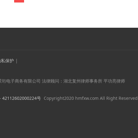
隐私保护
|
景珩电子商务有限公司 法律顾问：湖北复州律师事务所 平功亮律师
2112602000224号
Copyright2020 hmfxw.com All Right Reserved