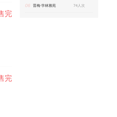
06
晋梅·学林雅苑
74人次
售完
售完