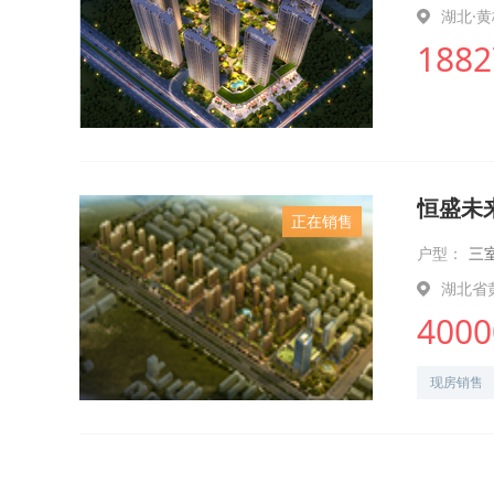
湖北·
1882
恒盛未
正在销售
户型：
三
湖北省
4000
现房销售