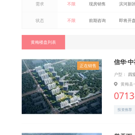
需求
不限
现房销售
滨河新
状态
不限
前期咨询
即将开
黄梅楼盘列表
信华·
正在销售
户型：
四
黄梅县
0713
投资推荐