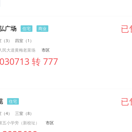
华弘广场
已
住宅
商业
室（3）
四室（1）
人民大道黄梅老菜场
市区
030713 转 777
苑
已
住宅
室（4）
三室（8）
第五小学旁（新校址）
市区