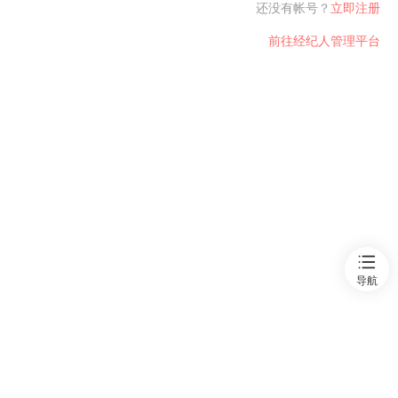
还没有帐号？
立即注册
前往经纪人管理平台
首页
新房
出售
出租
资讯
导航