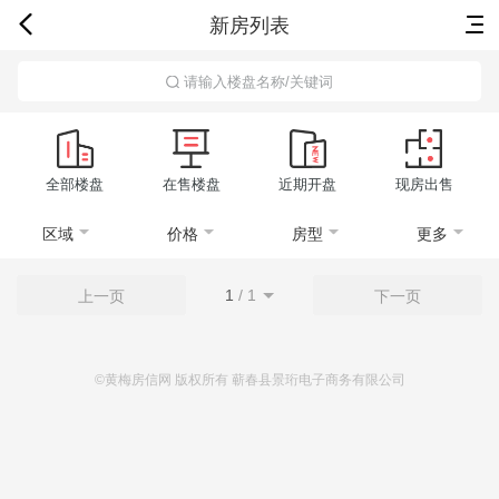
新房列表
首页
新房
出售
出租
资讯
请输入楼盘名称/关键词
全部楼盘
在售楼盘
近期开盘
现房出售
区域
价格
房型
更多
1
/
1
上一页
下一页
©黄梅房信网 版权所有 蕲春县景珩电子商务有限公司