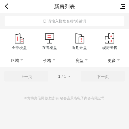
新房列表
首页
新房
出售
出租
资讯
请输入楼盘名称/关键词
全部楼盘
在售楼盘
近期开盘
现房出售
区域
价格
房型
更多
1
/
1
上一页
下一页
©黄梅房信网 版权所有 蕲春县景珩电子商务有限公司