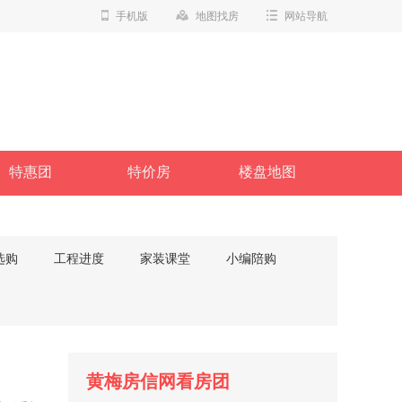
手机版
地图找房
网站导航
特惠团
特价房
楼盘地图
选购
工程进度
家装课堂
小编陪购
黄梅房信网看房团