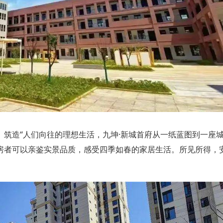
。
筑造“人们向往的理想生活，
九坤·新城首府
从一纸蓝图到一座
房者可以亲鉴实景品质
，感受四季如春的家居生活。所见所得，