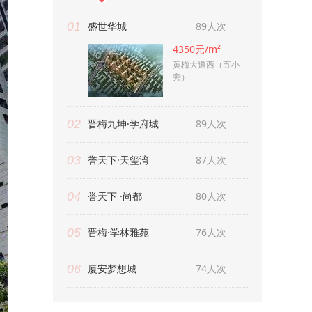
01
盛世华城
89人次
4350元/m²
黄梅大道西（五小
旁）
02
晋梅九坤·学府城
89人次
03
誉天下·天玺湾
87人次
04
誉天下 ·尚都
80人次
05
晋梅·学林雅苑
76人次
06
厦安梦想城
74人次