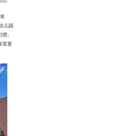
幸
幼儿园
习惯。
家里更