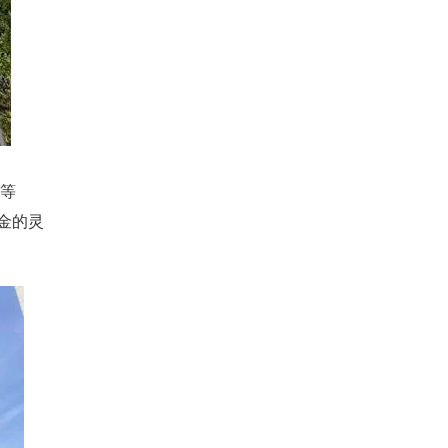
等
金的灵