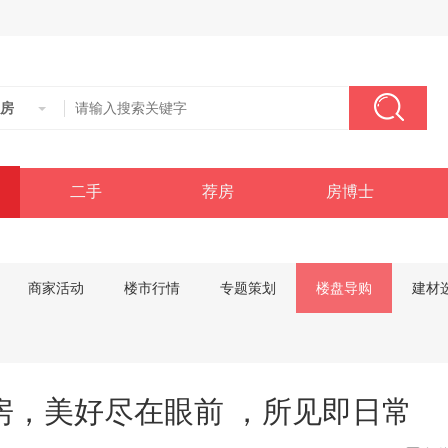
房
二手
荐房
房博士
商家活动
楼市行情
专题策划
楼盘导购
建材
房，美好尽在眼前 ，所见即日常