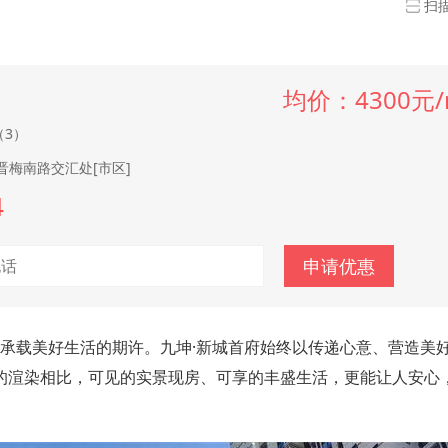
扫
均价：4300元/
（3）
晋梅南路交汇处[市区]
4
申请优惠
承载美好生活的期许。
九坤·新城首府
始终以传递心意、营造美
的渲染相比，可见的实景现房、可享的丰盛生活，更能让人安心