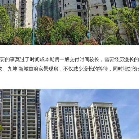
要的事莫过于时间成本
期房一般交付时间较长，需要经历漫长的
失。
九坤·新城首府
实景现房，不仅减少漫长的等待，同时增加资