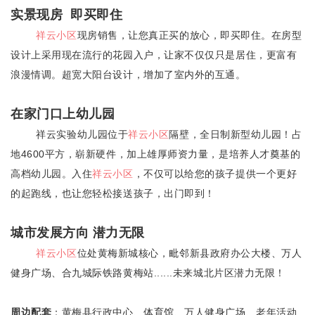
实景现房 即买即住
祥云小区
现房销售，让您真正买的放心，即买即住。在房型
设计上采用现在流行的花园入户，让家不仅仅只是居住，更富有
浪漫情调。超宽大阳台设计，增加了室内外的互通。
在家门口上幼儿园
祥云实验幼儿园位于
祥云小区
隔壁，全日制新型幼儿园！占
地4600平方，崭新硬件，加上雄厚师资力量，是培养人才奠基的
高档幼儿园。入住
祥云小区
，不仅可以给您的孩子提供一个更好
的起跑线，也让您轻松接送孩子，出门即到！
城市发展方向 潜力无限
祥云小区
位处黄梅新城核心，毗邻新县政府办公大楼、万人
健身广场、合九城际铁路黄梅站......未来城北片区潜力无限！
周边配套
：黄梅县行政中心、体育馆、万人健身广场、老年活动