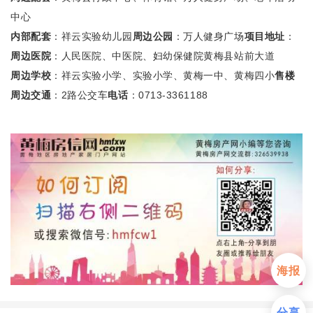
中心
内部配套
：祥云实验幼儿园
周边公园
：万人健身广场
项目地址
：
周边医院
：人民医院、中医院、妇幼保健院
黄梅县站前大道
周边学校
：祥云实验小学、实验小学、黄梅一中、黄梅四小
售楼
周边交通
：2路公交车
电话
：0713-3361188
首页
新房
出售
海报
出租
分享