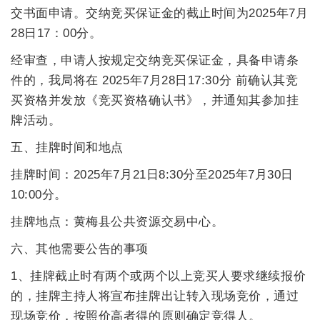
交书面申请。交纳竞买保证金的截止时间为
202
5
年
7
月
28
日17：00分。
经审查，申请人按规定交纳竞买保证金，具备申请条
件的，我局将在
202
5
年
7
月
28
日17:30分 前确认其竞
买资格并发放《竞买资格确认书》，并通知其参加挂
牌活动。
五、挂牌时间和地点
挂牌时间：
202
5
年
7
月
21
日
8
:
30
分至
202
5
年
7
月
30
日
10
:
00
分。
挂牌地点：黄梅县公共资源交易中心。
六、其他需要公告的事项
1、
挂牌截止时有两个或两个以上竞买人要求继续报价
的，挂牌主持人将宣布挂牌出让转入现场竞价，通过
现场竞价，按照价高者得的原则确定竞得人。