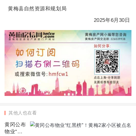
黄梅县自然资源和规划局
202
5
年
6
月
30
日
其他人也在看
黄冈公布
物业“红