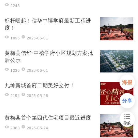
黑榜”！
2248
黄梅2家
2025-06
小区被点
-13
标杆崛起！信华中禧学府最新工程进
名
度！
1095
2025-06-01
首页
黄梅县信华·中禧学府小区规划方案批
新房
后公示
1236
2025-06-01
出售
海报
九坤新城首府二期美好交付！
出租
2194
2025-05-28
分享
资讯
黄梅县首个第四代住宅项目最近进度
导航
2363
2025-05-24