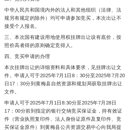
中华人民共和国境内外的法人和其他组织（法律、法
规另有规定的除外）均可申请参加竞买，
本次出让不
接受个人报名
。
三、本次国有建设用地使用权挂牌出让设有底价，按
照价高者得的原则确定竞得人。
四、竞买申请的办理
本次挂牌出让的详细资料和具体要求，见挂牌出让文
件。申请人可于
202
5
年
7
月
1
日8：30分至
202
5
年
7
月2
0
日17：30分到黄梅县自然资源和规划局获取挂牌出让
文件。
申请人可于
202
5
年
7
月1
日8:30分至
202
5
年
7
月
28
日
17：00分前到指定的银行交纳竞买保证金，持有效证
件
（
营业执照复印件、法人身份证原件及复印件、竞
买保证金原件
）
到黄梅县公共资源交易中心向我局提