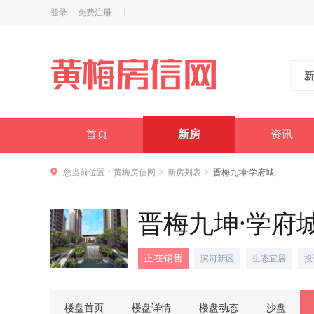
登录
免费注册
新
首页
新房
资讯
您当前位置：
黄梅房信网
新房列表
晋梅九坤·学府城
>
>
晋梅九坤·学府
正在销售
滨河新区
生态宜居
投
楼盘首页
楼盘详情
楼盘动态
沙盘