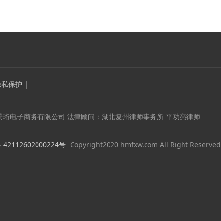
隐私保护
|
景珩电子商务有限公司 法律顾问：湖北复州律师事务所 平功亮律师
2112602000224号
Copyright2020 hmfxw.com All Right Reserved