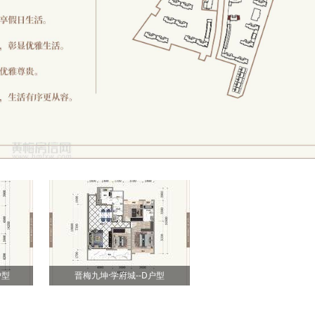
户型
晋梅九坤·学府城--D户型