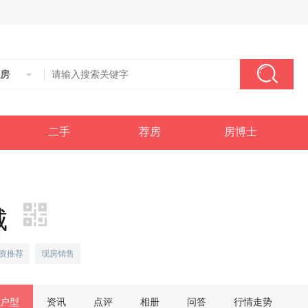
房
二手
荐房
房博士
城
资推荐
现房销售
户型
资讯
点评
相册
问答
行情走势