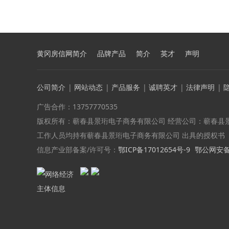
黄冈房信网简介
品牌产品
简介
英才
声明
公司简介
|
网站动态
|
产品服务
|
诚聘英才
|
法律声明
|
广告合作：13757770535
版权所有：蕲春县景珩电子商务有限公司 经营公司：蕲春县
工作人员均持有蕲春县景珩电子商务有限公司 出具的授权书
信息产业部备案/许可号：
鄂ICP备17012654号-9
鄂公网安备 4