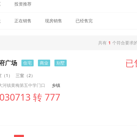
区
投资推荐
盘
正在销售
现房销售
已经售完
共有
1
个符合要求
学府广场
已
住宅
商业
别墅
室（1）
三室（2）
大河镇黄梅第五中学门口
乡镇
030713 转 777