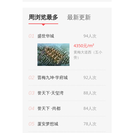
周浏览最多
最新更新
01
盛世华城
94人次
4350元/m²
黄梅大道西（五小
旁）
02
晋梅九坤·学府城
92人次
03
誉天下·天玺湾
88人次
04
誉天下 ·尚都
84人次
05
厦安梦想城
78人次