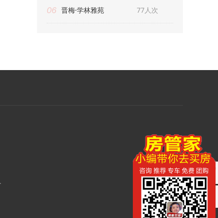
06
晋梅·学林雅苑
77人次
.