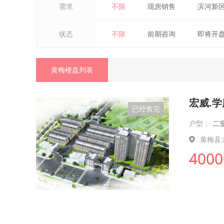
需求
不限
现房销售
滨河新
状态
不限
前期咨询
即将开
黄梅楼盘列表
宏威.
已经售完
户型：
二
黄梅县
4000