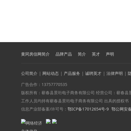
黄冈房信网简介
品牌产品
简介
英才
声明
公司简介
|
网站动态
|
产品服务
|
诚聘英才
|
法律声明
|
广告合作：13757770535
版权所有：蕲春县景珩电子商务有限公司 经营公司：蕲春县
工作人员均持有蕲春县景珩电子商务有限公司 出具的授权书
信息产业部备案/许可号：
鄂ICP备17012654号-9
鄂公网安备 4