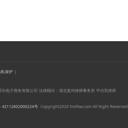
隐私保护
|
景珩电子商务有限公司 法律顾问：湖北复州律师事务所 平功亮律师
2112602000224号
Copyright2020 hmfxw.com All Right Reserved